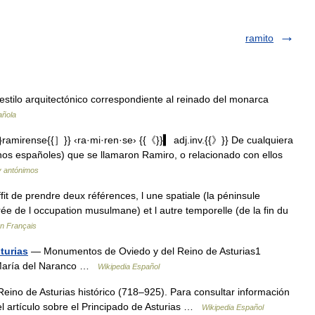
ramito
 estilo arquitectónico correspondiente al reinado del monarca
añola
amirense{{］}} ‹ra·mi·ren·se› {{《}}▍ adj.inv.{{》}} De cualquiera
inos españoles) que se llamaron Ramiro, o relacionado con ellos
y antónimos
uffit de prendre deux références, l une spatiale (la péninsule
rée de l occupation musulmane) et l autre temporelle (de la fin du
en Français
turias
— Monumentos de Oviedo y del Reino de Asturias1
 María del Naranco …
Wikipedia Español
Reino de Asturias histórico (718–925). Para consultar información
l artículo sobre el Principado de Asturias …
Wikipedia Español