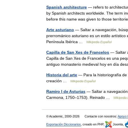
Spanish architecture
— refers to architectu
by Spanish architects worldwide. The term inc
before this name was given to those territ
Arte asturiano
— Saltar a navegación, búsqu
prerrománico asturiano es un estilo artístico
Península Ibérica …
Wikipedia Español
Capilla de San Xes de Francelos
— Saltar 
Capilla de San Xes de Francelos es una peque
antiguo monasterio medieval hoy en día des
Historia del arte
— Para la historiografía de l
creación …
Wikipedia Español
Ramiro I de Asturias
— Saltar a navegación,
Carmona, 1750–1753). Reinado …
Wikipedia
© Academic, 2000-2026
Contacte con nosotros:
Apoyo 
Exportación Diccionarios
, creado en PHP,
Joomla,