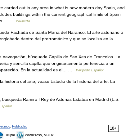
re carried out in any area in what is now modern day Spain, and
ludes buildings within the current geographical limits of Spain
ories… …
Wikipedia
eda Fachada de Santa María del Naranco. El arte asturiano o
 englobado dentro del prerrománico y que se localiza en la
a navegación, búsqueda Capilla de San Xes de Francelos. La
ña y sencilla capilla que originariamente pertenecía a un
aparecido. En la actualidad es el… …
Wikipedia Español
a historia del arte, véase Estudio de la historia del arte. La
 búsqueda Ramiro I Rey de Asturias Estatua en Madrid (L.S.
 Español
técnico
,
Publicidad
18+
Drupal,
WordPress, MODx.