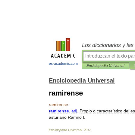
Los diccionarios y la
es-academic.com
Enciclopedia Universal
Enciclopedia Universal
ramirense
ramirense
ramirense
.
adj
.
Propio
o
característico
del
es
asturiano
Ramiro
I
.
Enciclopedia
Universal
.
2012
.