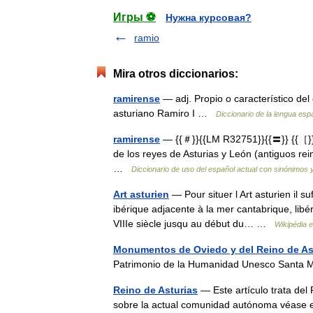
Игры ⚽
Нужна курсовая?
ramio
Mira otros diccionarios:
ramirense
— adj. Propio o característico del
asturiano Ramiro I …
Diccionario de la lengua esp
ramirense
— {{＃}}{{LM R32751}}{{〓}} {{［}}r
de los reyes de Asturias y León (antiguos re
…
Diccionario de uso del español actual con sinónimos 
Art asturien
— Pour situer l Art asturien il s
ibérique adjacente à la mer cantabrique, libé
VIIIe siècle jusqu au début du… …
Wikipédia 
Monumentos de Oviedo y del Reino de As
Patrimonio de la Humanidad Unesco Santa
Reino de Asturias
— Este artículo trata del 
sobre la actual comunidad autónoma véase e